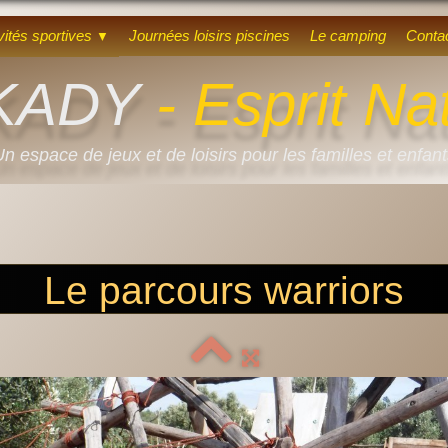
vités sportives
Journées loisirs piscines
Le camping
Conta
▼
KADY
- Esprit Na
n espace de jeux et de loisirs pour les familles et enfan
Le parcours warriors