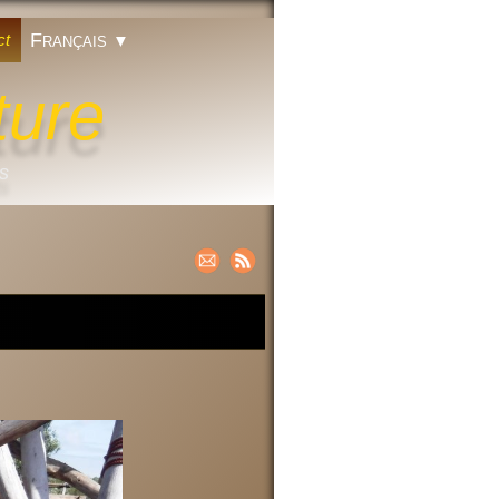
Français
ct
▼
ture
ts