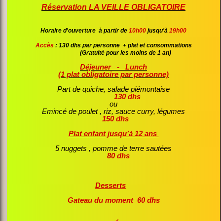
Réservation LA VEILLE OBLIGATOIRE
Horaire d'ouverture à partir de
10h00
jusqu'à
19h00
Accès
: 130 dhs par personne + plat et consommations
(
Gratuité pour les moins de 1 an)
Déjeuner - Lunch
(1 plat obligatoire par personne)
Part de quiche, salade piémontaise
130 dhs
ou
Emincé de poulet , riz, sauce curry, légumes
150 dhs
Plat enfant jusqu’à 12 ans
5 nuggets , pomme de terre sautées
80 dhs
Desserts
Gateau du moment
60 dhs