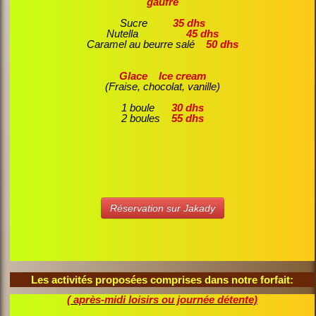
gaufre
Sucre
35 dhs
Nutella
45 dhs
Caramel au beurre salé
50 dhs
Glace Ice cream
(Fraise, chocolat, vanille)
1 boule
30 dhs
2 boules
55 dhs
Réservation sur Jakady
Les activités proposées comprises dans notre forfait:
( après-midi loisirs ou journée détente)