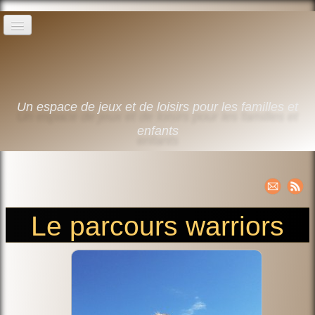
Home
The sports activities
▼
Un espace de jeux et de loisirs pour les familles et
Swimming pool leisure days
enfants
The campsite
Contact
English
▼
Le parcours warriors