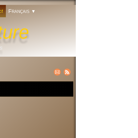
Français
ct
▼
ture
ts