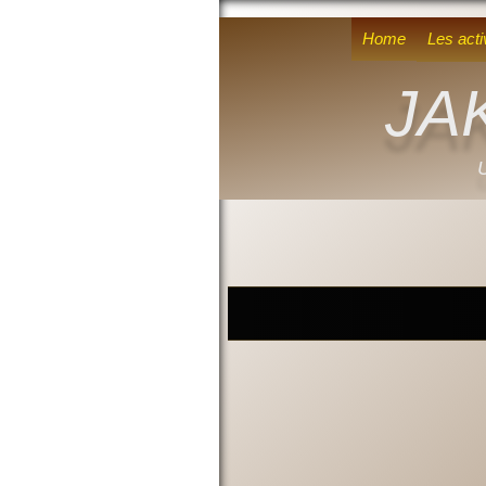
Home
Les acti
JA
U