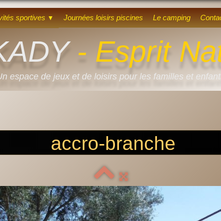
vités sportives
Journées loisirs piscines
Le camping
Conta
▼
KADY
- Esprit Na
n espace de jeux et de loisirs pour les familles et enfan
accro-branche